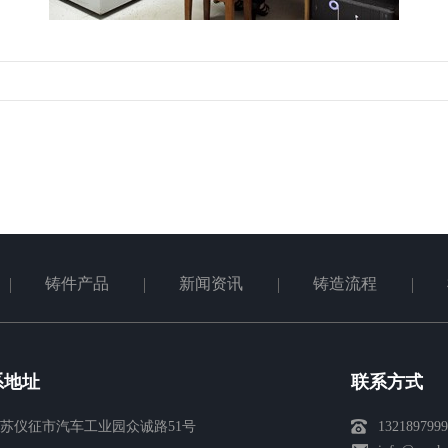
铸件产品
新闻资讯
铸造流程
系地址
联系方式
苏仪征市汽车工业园众诚路51号
1321897999